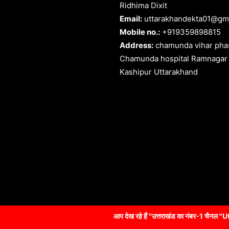
Ridhima Dixit
Email:
uttarakhandekta01@gm
Mobile no.:
+919359898815
Address:
chamunda vihar phas
Chamunda hospital Ramnagar
Kashipur Uttarakhand
आप देख रहे हैं ''उत्तराखंड का नंबर-1 चैनल "Uttarakhandekta NEWS" 