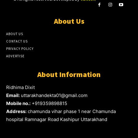
About Us
ABOUT US
CONTACT US
PRIVACY POLICY
ADVERTISE
About Information
Ridhima Dixit
Email:
uttarakhandekta01@gmail.com
Mobile no.:
+919359898815
Address:
chamunda vihar phase 1 near Chamunda
hospital Ramnagar Road Kashipur Uttarakhand