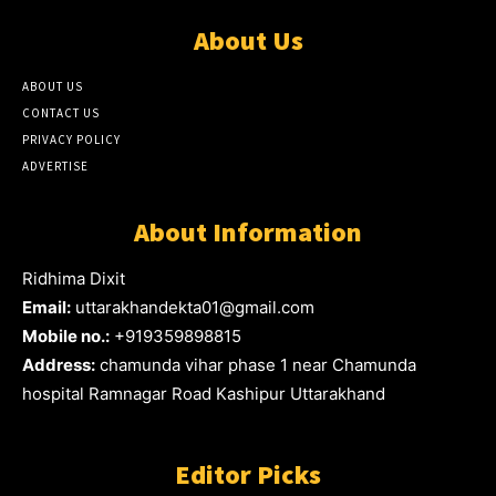
About Us
ABOUT US
CONTACT US
PRIVACY POLICY
ADVERTISE
About Information
Ridhima Dixit
Email:
uttarakhandekta01@gmail.com
Mobile no.:
+919359898815
Address:
chamunda vihar phase 1 near Chamunda
hospital Ramnagar Road Kashipur Uttarakhand
Editor Picks