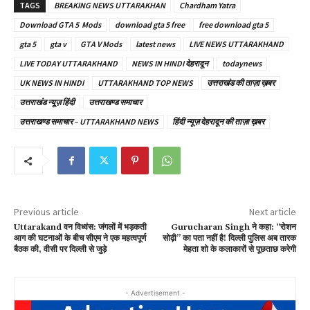
TAGS
BREAKING NEWS UTTARAKHAN
Chardham Yatra
Download GTA 5 Mods
download gta 5 free
free download gta 5
gta 5
gta v
GTA V Mods
latest news
LIVE NEWS UTTARAKHAND
LIVE TODAY UTTARAKHAND
NEWS IN HINDI देहरादून
todaynews
UK NEWS IN HINDI
UTTARAKHAND TOP NEWS
उत्तराखंड की ताज़ा ख़बर
उत्तराखंड न्यूज़ हिंदी
उत्तराखण्ड समाचार
उत्तराखण्ड समाचार – UTTARAKHAND NEWS
हिंदी न्यूज़ देहरादून की ताज़ा ख़बर
Previous article
Next article
Uttarakand वन विध्वंस: जंगलों में भड़कती
Gurucharan Singh ने कहा: “रोशन
आग की घटनाओं के बीच सीएम ने एक महत्वपूर्ण
सोढ़ी” का पता नहीं है! दिल्ली पुलिस अब तारक
बैठक की, वीसी पर दिल्ली से जुड़े
मेहता शो के कलाकारों से पूछताछ करेगी
- Advertisement -