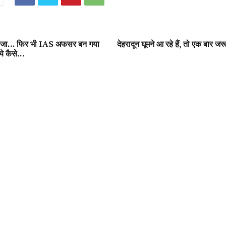
ड बाजा… फिर भी IAS अफसर बन गया
देहरादून घूमने आ रहे हैं, तो एक बार ज
 ये कैसे…