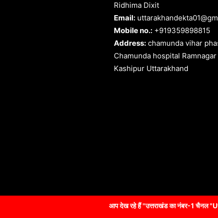
Ridhima Dixit
Email:
uttarakhandekta01@gm
Mobile no.:
+919359898815
Address:
chamunda vihar phas
Chamunda hospital Ramnagar
Kashipur Uttarakhand
आप देख रहे हैं ''उत्तराखंड का नंबर-1 चैनल "Uttarakhandekta NEWS" 