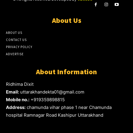
About Us
ABOUT US
CONTACT US
PRIVACY POLICY
ADVERTISE
About Information
Ridhima Dixit
Email:
uttarakhandekta01@gmail.com
Mobile no.:
+919359898815
Address:
chamunda vihar phase 1 near Chamunda
hospital Ramnagar Road Kashipur Uttarakhand