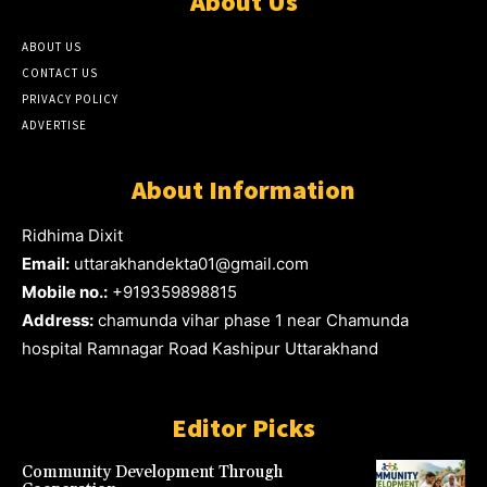
About Us
ABOUT US
CONTACT US
PRIVACY POLICY
ADVERTISE
About Information
Ridhima Dixit
Email:
uttarakhandekta01@gmail.com
Mobile no.:
+919359898815
Address:
chamunda vihar phase 1 near Chamunda
hospital Ramnagar Road Kashipur Uttarakhand
Editor Picks
Community Development Through