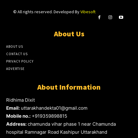
© All rights reserved. Developed By
Vibesoft
About Us
ABOUT US
CONTACT US
PRIVACY POLICY
ADVERTISE
About Information
Ridhima Dixit
Email:
uttarakhandekta01@gmail.com
Mobile no.:
+919359898815
Address:
chamunda vihar phase 1 near Chamunda
hospital Ramnagar Road Kashipur Uttarakhand