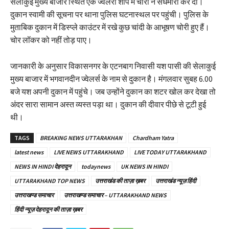
सेलाकुई मुख्य बाजार स्थित एक ज्वेलरी शॉप में चोरों ने सेंधमारी कर दी।
दुकान स्वामी की सूचना पर थाना पुलिस घटनास्थल पर पहुंची। पुलिस के
मुताबिक दुकान में डिस्प्ले काउंटर में रखे कुछ चांदी के आभूषण चोरी हुए हैं।
चोर लॉकर को नहीं तोड़ पाए।
जानकारी के अनुसार विकासनगर के एटनबाग निवासी यश पासी की सेलाकुई
मुख्य बाजार में भगवानदीन ज्वेलर्स के नाम से दुकान है। मंगलवार सुबह 6.00
बजे यश अपनी दुकान में पहुंचे। जब उन्होंने दुकान का शटर खोल कर देखा तो
अंदर सारा सामान अस्त व्यस्त पड़ा था। दुकान की दीवार पीछे से टूटी हुई
थी।
TAGS
BREAKING NEWS UTTARAKHAN
Chardham Yatra
latest news
LIVE NEWS UTTARAKHAND
LIVE TODAY UTTARAKHAND
NEWS IN HINDI देहरादून
todaynews
UK NEWS IN HINDI
UTTARAKHAND TOP NEWS
उत्तराखंड की ताज़ा ख़बर
उत्तराखंड न्यूज़ हिंदी
उत्तराखण्ड समाचार
उत्तराखण्ड समाचार – UTTARAKHAND NEWS
हिंदी न्यूज़ देहरादून की ताज़ा ख़बर