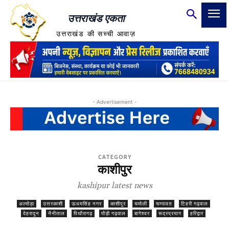
उत्तराखंड एकता
उत्तराखंड की सच्ची आवाज़
- Advertisement -
CATEGORY
काशीपुर
kashipur latest news
अल्मोड़ा
उत्तरकाशी
ऊधमसिंह नगर
काशीपुर
चमोली
चम्पावत
टिहरी गढ़वाल
देहरादून
नैनीताल
पिथौरागढ़
पौड़ी गढ़वाल
बागेश्वर
रूद्रप्रयाग
हरिद्वार