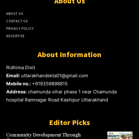
About Us
ABOUT US
CONTACT US
PRIVACY POLICY
ADVERTISE
About Information
Ridhima Dixit
Email:
uttarakhandekta01@gmail.com
Mobile no.:
+919359898815
Address:
chamunda vihar phase 1 near Chamunda
hospital Ramnagar Road Kashipur Uttarakhand
Editor Picks
Community Development Through